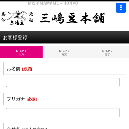
お客様登録
STEP 1
STEP 2
STEP 3
入力
確認
完了
お名前
[
必須
]
フリガナ
[
必須
]